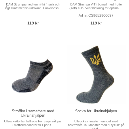
DAM Strumpa VIT i bomull med frotté
DAM Strumpa med tunn (thin) sula och
(soft) sula. Vriststickning för optimal ...
lågt skaft med fin uddkant. Funktionss...
Art nr. CS9652900037
119 kr
119 kr
Strofflor i samarbete med
Socka för Ukrainahjälpen
Ukrainahjälpen
Ullsocka/toffla i helfrotté För varje sålt par
Ullsocka i finaste merinoull med
Strofflor® donerar vi 1 par s...
halvfrottésula. Mönster med "Tryzub" på
skaf...