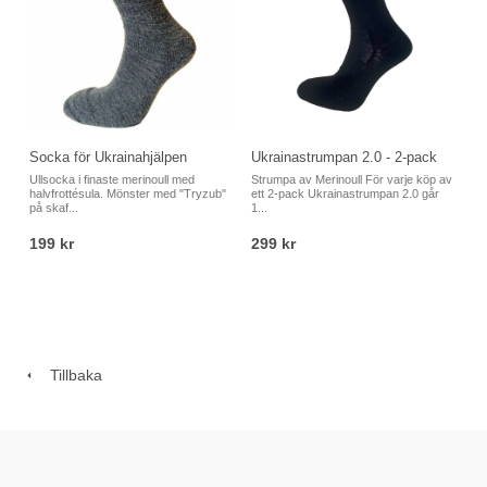
Socka för Ukrainahjälpen
Ukrainastrumpan 2.0 - 2-pack
Ullsocka i finaste merinoull med
Strumpa av Merinoull För varje köp av
halvfrottésula. Mönster med "Tryzub"
ett 2-pack Ukrainastrumpan 2.0 går
på skaf...
1...
199 kr
299 kr
Tillbaka